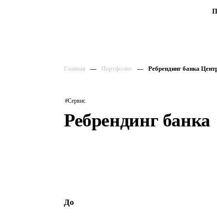
П
Главная
Портфолио
Ребрендинг банка Цент
#Сервис
Ребрендинг банка
До