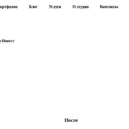
ортфолио
Блог
Услуги
О студии
Контакты
р-Инвест
После