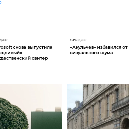
НДИНГ
#БРЕНДИНГ
rosoft снова выпустила
«Акульчев» избавился от
одливый»
визуального шума
дественский свитер