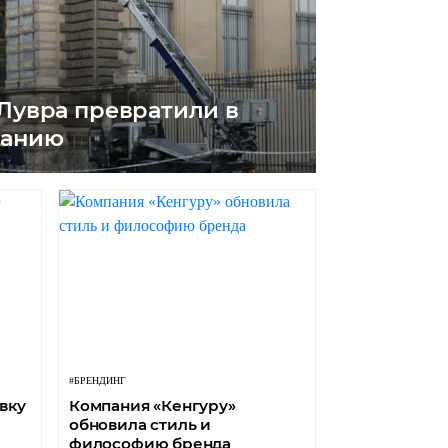
Лувра превратили в
панию
#БРЕНДИНГ
вку
Компания «Кенгуру»
обновила стиль и
философию бренда