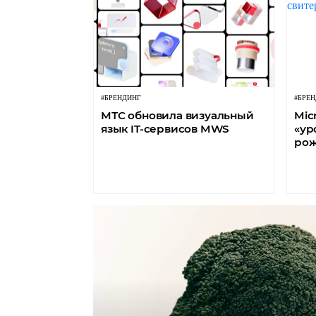
#БРЕНДИНГ
#БРЕ
МТС обновила визуальный
Mic
язык IT-сервисов MWS
«ур
рож