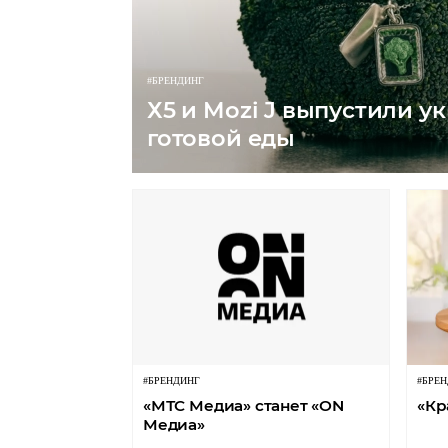
#БРЕНДИНГ
Х5 и Mozi J выпустили у
готовой еды
#БРЕНДИНГ
#БРЕ
«МТС Медиа» станет «ON
«Кр
Медиа»