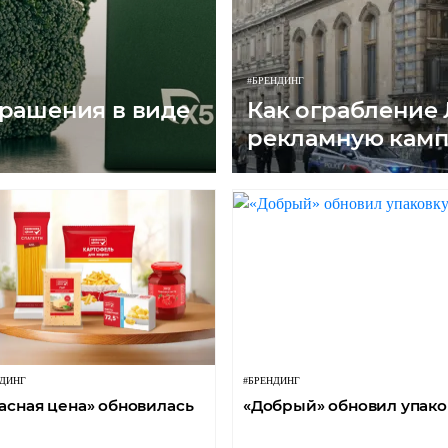
#БРЕНДИНГ
крашения в виде
Как ограбление 
рекламную кам
НДИНГ
#БРЕНДИНГ
асная цена» обновилась
«Добрый» обновил упако