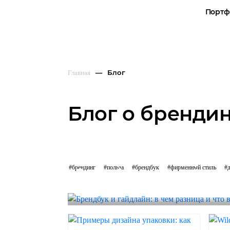
Портф
Блог
Главная
Блог о брендин
#БРЕНДИНГ
#БРЕНДБУК
#АЙДЕНТИКА
#брендинг
#польза
#брендбук
#фирменный стиль
#
Брендбук и гайдлайн: в 
что выбрать