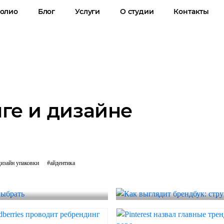
олио
Блог
Услуги
О студии
Контакты
ге и дизайне
#БРЕНДИНГ
#БРЕНДБУК
#ФИРМЕННЫЙ
дизайн упаковки
#айдентика
чем разница и
Как выглядит бр
примеры страни