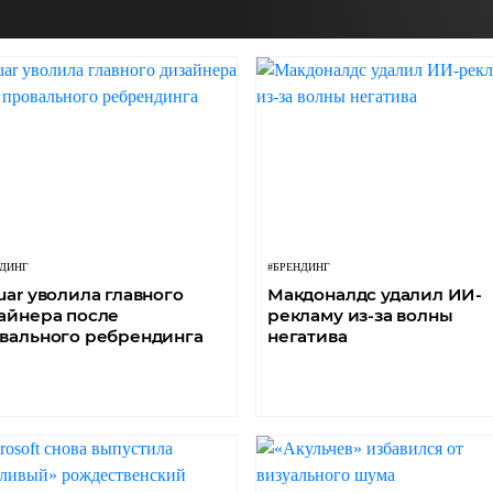
НДИНГ
#БРЕНДИНГ
uar уволила главного
Макдоналдс удалил ИИ-
айнера после
рекламу из-за волны
вального ребрендинга
негатива