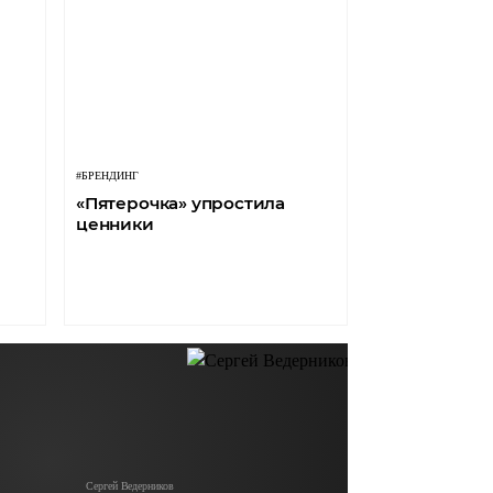
#БРЕНДИНГ
«Пятерочка» упростила
ценники
Сергей Ведерников