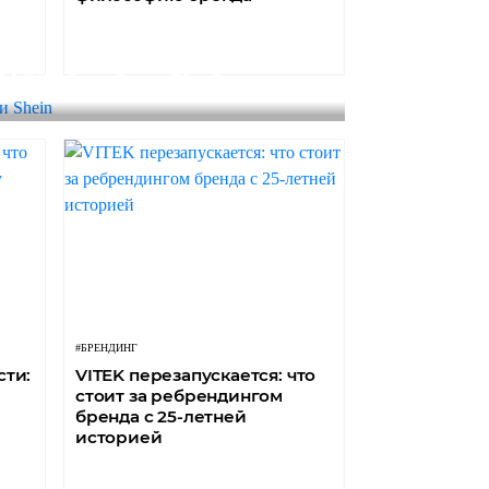
BHV Marais и Shein
#БРЕНДИНГ
сти:
VITEK перезапускается: что
стоит за ребрендингом
бренда с 25-летней
историей