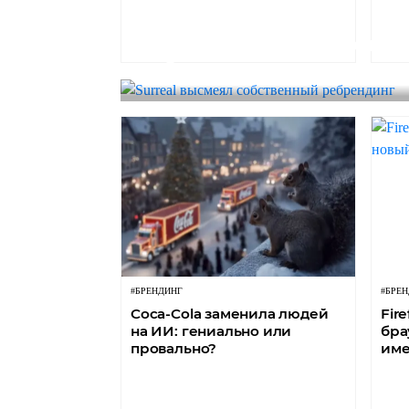
#БРЕНДИНГ
Surreal высмеял собств
ребрендинг
#БРЕНДИНГ
#БРЕ
Coca-Cola заменила людей
Fir
на ИИ: гениально или
бра
провально?
име