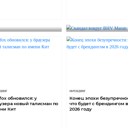
енный
#БРЕНДИНГ
Скандал вокруг 
НДИНГ
#БРЕНДИНГ
efox обновился: у
Конец эпохи безупречно
узера новый талисман по
что будет с брендингом в
ни Кит
2026 году