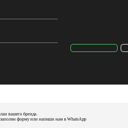
ранов до десктопов, с
рность и интеграция
базовое SEO и тестирование
лан вашего бренда.
, заполни форму или напиши нам в WhatsApp