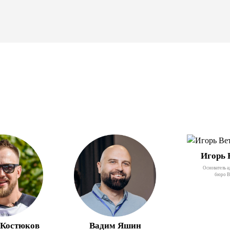
Игорь 
Основатель а
бюро В
Костюков
Вадим Яшин