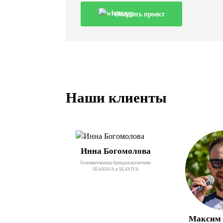
Обсудить проект
Наши клиенты
Инна Богомолова
Основательница брендов косметики
SEAHAVA и SEAVIVA
Максим 