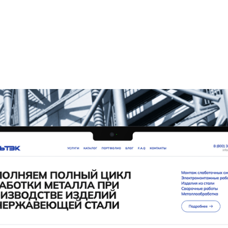
же обеспечить информацией клиентов.
онлайн-продаж товаров и услуг, с возможностью управления
жными системами.
 Специально созданная небольшая страница для конкретной
ктные данные потенциальных клиентов или продать
я публикации актуальных материалов, привлечения целевой
а вашей компании.