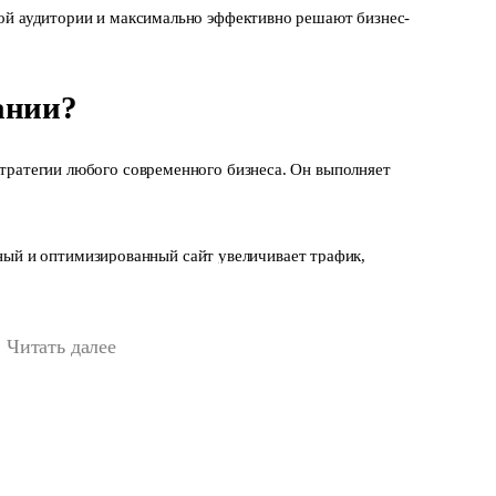
ой аудитории и максимально эффективно решают бизнес-
ании?
тратегии любого современного бизнеса. Он выполняет
й и оптимизированный сайт увеличивает трафик,
 системы (SEO-продвижение), контекстную рекламу и
Читать далее
полнение сайта, как и дизайн, играет ключевую роль в его
нных текстов вы сможете привлечь и удержать посетителей.
ь человеку подробную информацию о продуктах или услугах,
покупки, что позволяет увеличить конверсию.
и.
Сервис может содержать формы обратной связи, чаты,
 общения с клиентами, включая CRM и административную