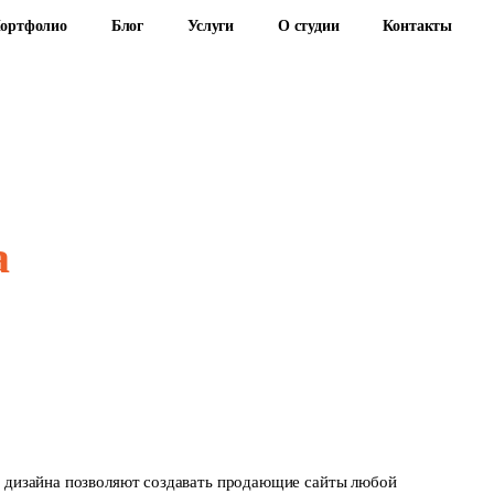
ортфолио
Блог
Услуги
О студии
Контакты
а
и дизайна позволяют создавать продающие сайты любой