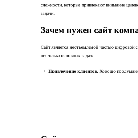
сложности, которые привлекают внимание целев
задачи.
Зачем нужен сайт комп
Сайт является неотъемлемой частью цифровой с
несколько основных задач:
Привлечение клиентов.
Хорошо продуманны
привлекает новых клиентов через поисковые
социальные сети.
Укрепление бренда.
Важно понимать, что на
успехе. Таким образом, с помощью качестве
Повышение продаж.
Сайт может рассказат
преимуществах, упрощает процесс заказа и 
Обеспечение взаимодействия с клиентам
форумы и дополнительные инструменты для