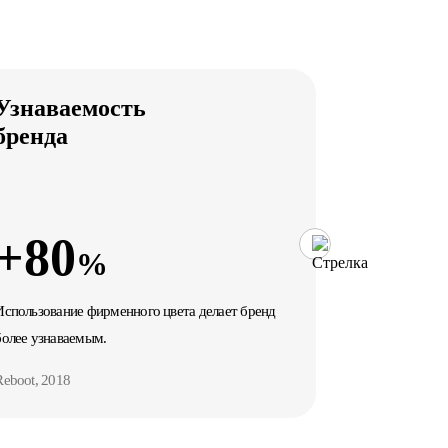
Узнаваемость
Увелич
бренда
+80
+23
%
Использование фирменного цвета делает бренд
Внедрение бре
более узнаваемым.
повышает дох
Reboot, 2018
Forbes, 2021