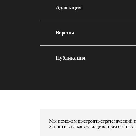
анимации и логика визуальных переходов.
Адаптация
Адаптация под все устройства: от мобильных эк
сохранением удобства взаимодействия.
Верстка
Чистый код, соответствие макетам, кроссбраузе
интерактивных компонентов.
Публикация
Размещение на хостинге, подключение домена, 
работоспособности всех функций.
Мы поможем выстроить стратегический п
Запишись на консультацию прямо сейчас