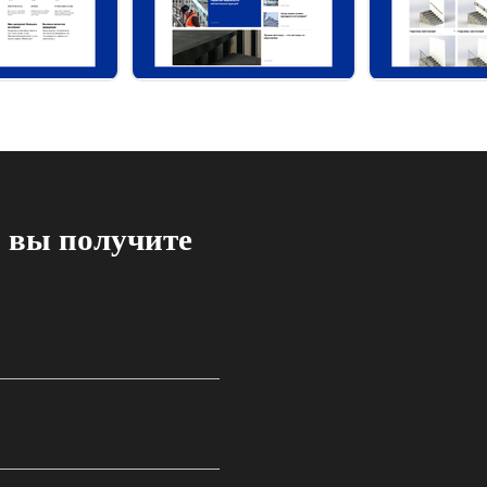
 вы получите
ка логики переходов и
ипографика, цветовая палитра,