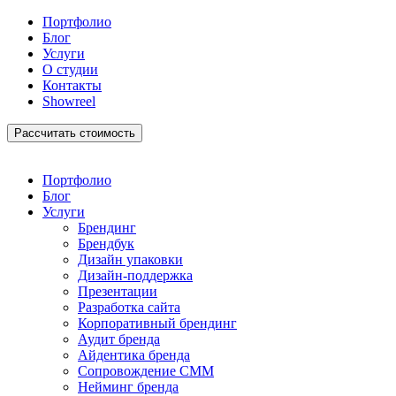
Портфолио
Блог
Услуги
О студии
Контакты
Showreel
Рассчитать стоимость
Портфолио
Блог
Услуги
Брендинг
Брендбук
Дизайн упаковки
Дизайн-поддержка
Презентации
Разработка сайта
Корпоративный брендинг
Аудит бренда
Айдентика бренда
Сопровождение СММ
Нейминг бренда