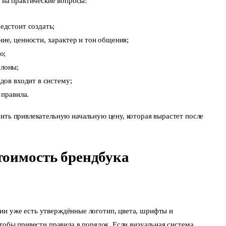
ь на практические вопросы:
едстоит создать;
ие, ценности, характер и тон общения;
о;
блоны;
дов входит в систему;
 правила.
ить привлекательную начальную цену, которая вырастет после
тоимость брендбука
и уже есть утверждённые логотип, цвета, шрифты и
тобы привести правила в порядок. Если визуальная система