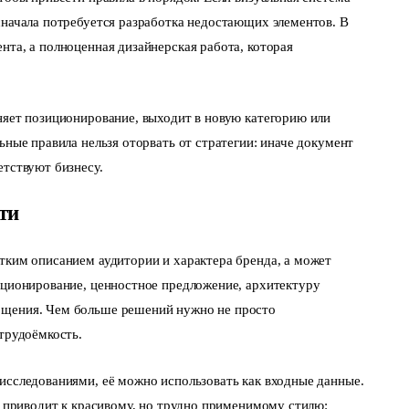
сначала потребуется разработка недостающих элементов. В
нта, а полноценная дизайнерская работа, которая
няет позиционирование, выходит в новую категорию или
ьные правила нельзя оторвать от стратегии: иначе документ
етствуют бизнесу.
ти
тким описанием аудитории и характера бренда, а может
иционирование, ценностное предложение, архитектуру
бщения. Чем больше решений нужно не просто
 трудоёмкость.
исследованиями, её можно использовать как входные данные.
то приводит к красивому, но трудно применимому стилю: