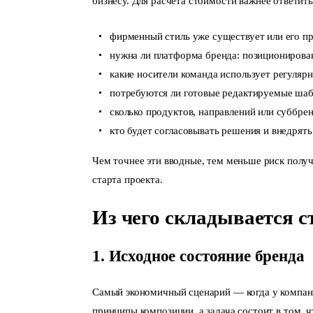
бизнесу
. Для расчёта стоимости важнее ответит
фирменный стиль уже существует или его пр
нужна ли платформа бренда: позиционирован
какие носители команда использует регулярн
потребуются ли готовые редактируемые ша
сколько продуктов, направлений или суббрен
кто будет согласовывать решения и внедрять
Чем точнее эти вводные, тем меньше риск получ
старта проекта.
Из чего складывается с
1. Исходное состояние бренда
Самый экономичный сценарий — когда у компани
принципы композиции, а задача состоит в том, ч