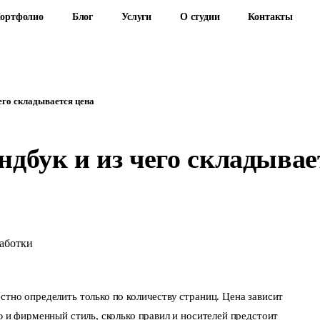
ортфолио
Блог
Услуги
О студии
Контакты
чего складывается цена
ндбук и из чего складывае
стно определить только по количеству страниц. Цена зависит
ю и фирменный стиль, сколько правил и носителей предстоит