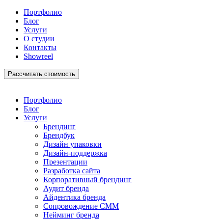
Портфолио
Блог
Услуги
О студии
Контакты
Showreel
Рассчитать стоимость
Портфолио
Блог
Услуги
Брендинг
Брендбук
Дизайн упаковки
Дизайн-поддержка
Презентации
Разработка сайта
Корпоративный брендинг
Аудит бренда
Айдентика бренда
Сопровождение СММ
Нейминг бренда